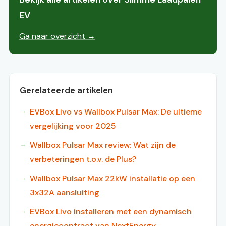
EV
Ga naar overzicht →
Gerelateerde artikelen
EVBox Livo vs Wallbox Pulsar Max: De ultieme
vergelijking voor 2025
Wallbox Pulsar Max review: Wat zijn de
verbeteringen t.o.v. de Plus?
Wallbox Pulsar Max 22kW installatie op een
3x32A aansluiting
EVBox Livo installeren met een dynamisch
energiecontract van NextEnergy