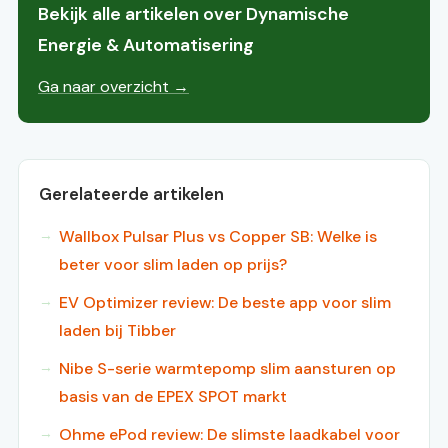
Bekijk alle artikelen over Dynamische
Energie & Automatisering
Ga naar overzicht →
Gerelateerde artikelen
Wallbox Pulsar Plus vs Copper SB: Welke is
beter voor slim laden op prijs?
EV Optimizer review: De beste app voor slim
laden bij Tibber
Nibe S-serie warmtepomp slim aansturen op
basis van de EPEX SPOT markt
Ohme ePod review: De slimste laadkabel voor