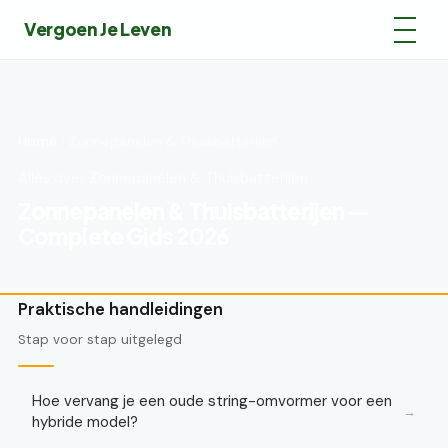
Vergoen Je Leven
Home
› Zonnepanelen & Thuisbatterijen
Alles over Zonnepanelen & Thuisbatterijen
Zonnepanelen & Thuisbatterijen —
Complete Gids 2026
Praktische handleidingen
Stap voor stap uitgelegd
Hoe vervang je een oude string-omvormer voor een
→
hybride model?