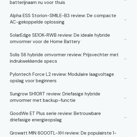
batterijnaam nu voor thuis
Alpha ESS Storion-SMILE-B3 review: De compacte
→
AC-gekoppelde oplossing
SolarEdge SE10K-RWB review: De ideale hybride
→
omvormer voor de Home Battery
Solis S6 hybride omvormer review: Prijsvechter met
→
indrukwekkende specs
Pylontech Force L2 review: Modulaire laagvoltage
→
opslag voor beginners
Sungrow SH10RT review: Driefasige hybride
→
omvormer met backup-functie
GoodWe ET Plus serie review: Betrouwbare
→
driefasige energieopslag
Growatt MIN 6000TL-XH review: De populairste 1-
→