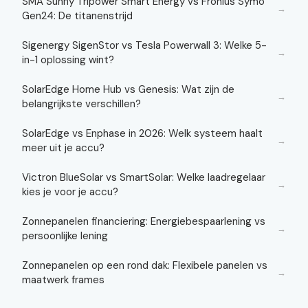
SMA Sunny Tripower Smart Energy vs Fronius Symo
→
Gen24: De titanenstrijd
Sigenergy SigenStor vs Tesla Powerwall 3: Welke 5-
→
in-1 oplossing wint?
SolarEdge Home Hub vs Genesis: Wat zijn de
→
belangrijkste verschillen?
SolarEdge vs Enphase in 2026: Welk systeem haalt
→
meer uit je accu?
Victron BlueSolar vs SmartSolar: Welke laadregelaar
→
kies je voor je accu?
Zonnepanelen financiering: Energiebespaarlening vs
→
persoonlijke lening
Zonnepanelen op een rond dak: Flexibele panelen vs
→
maatwerk frames